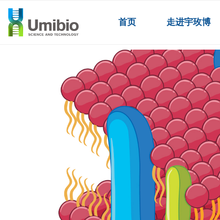
首页
走进宇玫博
外泌体产品
ꄲ
外泌体标记