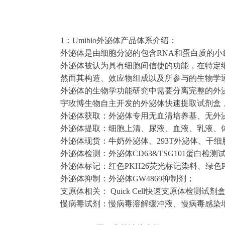
1：Umibio外泌体产品体系介绍：
外泌体是由细胞分泌的包含RNA和蛋白质的小囊
外泌体被认为具有细胞间信使的功能，在特定
然而其构造、效应物组成以及所参与的生物学
外泌体的生物学功能研究中需要分离完整的外
宇玫博生物自主开发的外泌体快速提取试剂盒
外泌体获取：外泌体专用无血清培养基、无外
外泌体提取：细胞上清、尿液、血液、乳液、
外泌体现货：牛奶外泌体、293T外泌体、干
外泌体检测：外泌体CD63&TSG101蛋白检
外泌体标记：红色PKH26荧光标记染料、绿色P
外泌体抑制：外泌体GW4869抑制剂；
支原体相关： Quick Cell快速支原体检测
慢病毒试剂：慢病毒溶解缓冲液、慢病毒感染