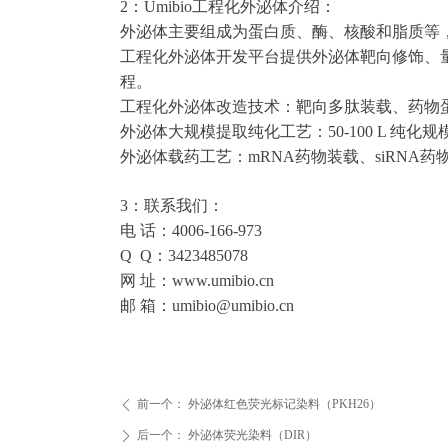
2：Umibio工程化外泌体介绍：
外泌体主要组成为蛋白质、酶、核酸和脂质等
工程化外泌体开发平台提供外泌体靶向修饰、
程。
工程化外泌体改造技术：靶向多肽装载、药物
外泌体大规模提取纯化工艺：50-100 L 纯
外泌体载药工艺：mRNA药物装载、siRNA
3：联系我们：
电 话：4006-166-973
Q Q：3423485078
网 址：www.umibio.cn
邮 箱：umibio@umibio.cn
前一个：
外泌体红色荧光标记染料（PKH26）
ꄴ
后一个：
外泌体荧光染料（DIR）
ꄲ