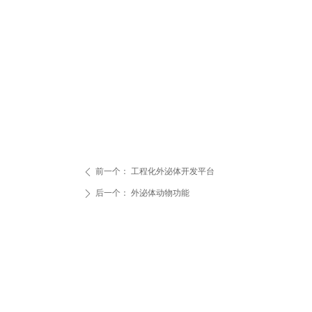
前一个：
工程化外泌体开发平台
ꄴ
后一个：
外泌体动物功能
ꄲ