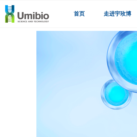
首页
走进宇玫博
外泌体产品
ꄲ
外泌体服务